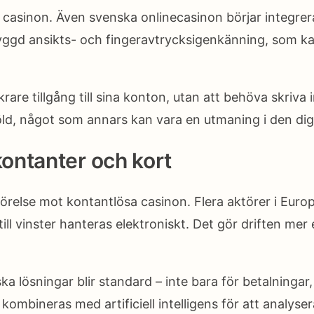
a casinon. Även svenska onlinecasinon börjar integrera
ggd ansikts- och fingeravtrycksigenkänning, som kan
are tillgång till sina konton, utan att behöva skriva 
öld, något som annars kan vara en utmaning i den digi
kontanter och kort
 rörelse mot kontantlösa casinon. Flera aktörer i Euro
till vinster hanteras elektroniskt. Det gör driften mer
ska lösningar blir standard – inte bara för betalninga
 kombineras med artificiell intelligens för att analys