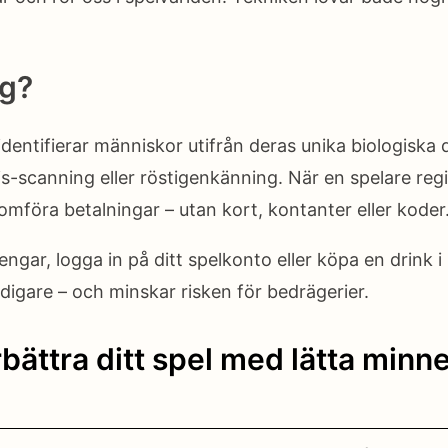
ng?
dentifierar människor utifrån deras unika biologiska
is-scanning eller röstigenkänning. När en spelare regi
omföra betalningar – utan kort, kontanter eller koder
pengar, logga in på ditt spelkonto eller köpa en drink 
igare – och minskar risken för bedrägerier.
bättra ditt spel med lätta minnes