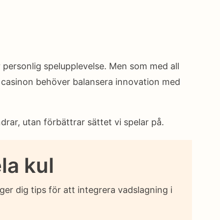
r personlig spelupplevelse. Men som med all
ch casinon behöver balansera innovation med
rar, utan förbättrar sättet vi spelar på.
la kul
er dig tips för att integrera vadslagning i