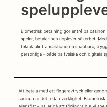
spelupplev
Biometrisk betalning gör entré på casinon 
spelar, betalar och upplever säkerhet. Med
teknik blir transaktionerna snabbare, try
personliga – både på fysiska och digitala s
Att betala med ett fingeravtryck eller geno
casinon är det redan verklighet. Biometrisk
eller röst – håller på att förändra hur vi s