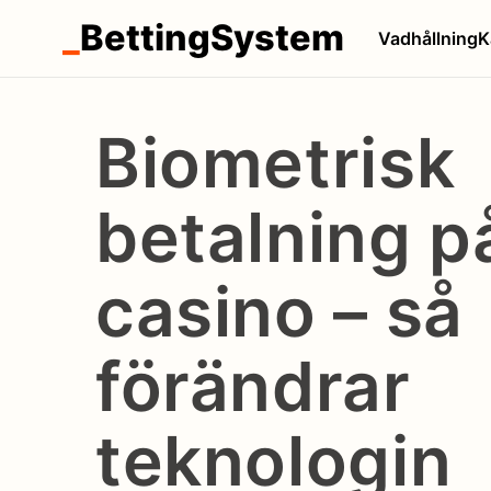
_
BettingSystem
Vadhållning
K
Biometrisk
betalning p
casino – så
förändrar
teknologin