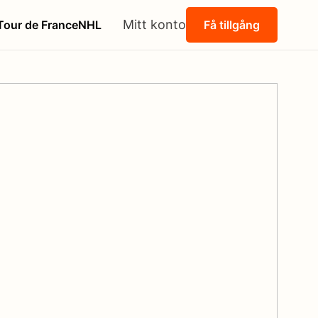
Mitt konto
Tour de France
NHL
Få tillgång