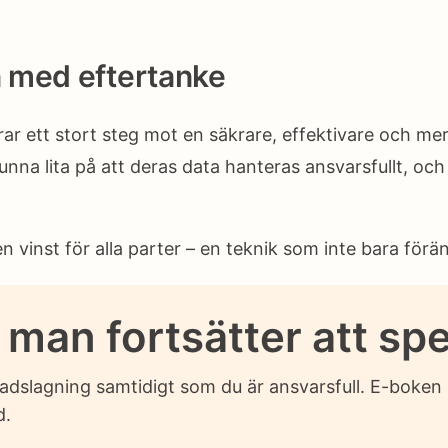
n med eftertanke
ar ett stort steg mot en säkrare, effektivare och me
unna lita på att deras data hanteras ansvarsfullt, o
 vinst för alla parter – en teknik som inte bara föränd
ur man fortsätter att spe
adslagning samtidigt som du är ansvarsfull. E-boken g
d.