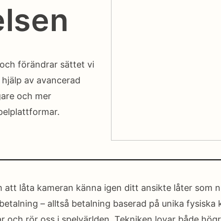
elsen
och förändrar sättet vi
 hjälp av avancerad
ggare och mer
pelplattformar.
m att låta kameran känna igen ditt ansikte låter som
 betalning – alltså betalning baserad på unika fysisk
pelar och rör oss i spelvärlden. Tekniken lovar både h