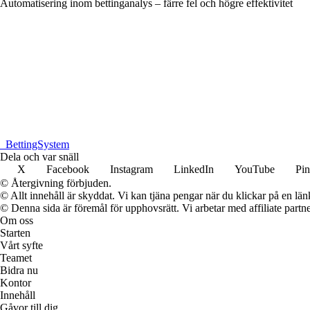
Automatisering inom bettinganalys – färre fel och högre effektivitet
_
BettingSystem
Dela och var snäll
X
Facebook
Instagram
LinkedIn
YouTube
Pin
© Återgivning förbjuden.
© Allt innehåll är skyddat. Vi kan tjäna pengar när du klickar på en län
© Denna sida är föremål för upphovsrätt. Vi arbetar med affiliate partner
Om oss
Starten
Vårt syfte
Teamet
Bidra nu
Kontor
Innehåll
Gåvor till dig