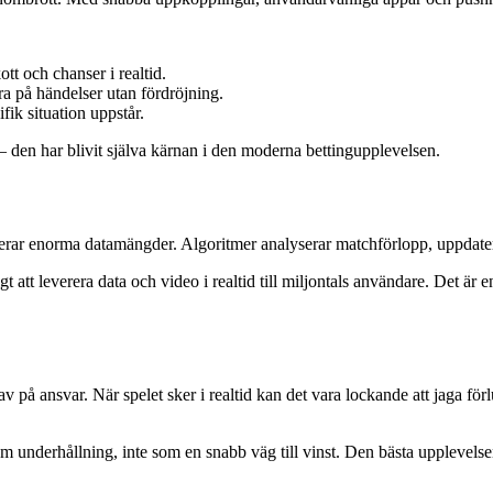
tt och chanser i realtid.
ra på händelser utan fördröjning.
fik situation uppstår.
– den har blivit själva kärnan i den moderna bettingupplevelsen.
r enorma datamängder. Algoritmer analyserar matchförlopp, uppdaterar 
 att leverera data och video i realtid till miljontals användare. Det är
v på ansvar. När spelet sker i realtid kan det vara lockande att jaga för
 som underhållning, inte som en snabb väg till vinst. Den bästa upplevel