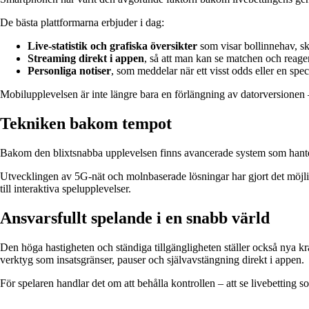
De bästa plattformarna erbjuder i dag:
Live-statistik och grafiska översikter
som visar bollinnehav, sko
Streaming direkt i appen
, så att man kan se matchen och reage
Personliga notiser
, som meddelar när ett visst odds eller en speci
Mobilupplevelsen är inte längre bara en förlängning av datorversionen 
Tekniken bakom tempot
Bakom den blixtsnabba upplevelsen finns avancerade system som hantera
Utvecklingen av 5G-nät och molnbaserade lösningar har gjort det möjligt
till interaktiva spelupplevelser.
Ansvarsfullt spelande i en snabb värld
Den höga hastigheten och ständiga tillgängligheten ställer också nya kra
verktyg som insatsgränser, pauser och självavstängning direkt i appen.
För spelaren handlar det om att behålla kontrollen – att se livebetting