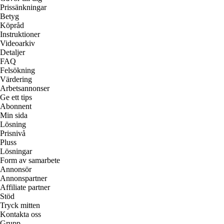
Prissänkningar
Betyg
Köpråd
Instruktioner
Videoarkiv
Detaljer
FAQ
Felsökning
Värdering
Arbetsannonser
Ge ett tips
Abonnent
Min sida
Lösning
Prisnivå
Pluss
Lösningar
Form av samarbete
Annonsör
Annonspartner
Affiliate partner
Stöd
Tryck mitten
Kontakta oss
Grupp