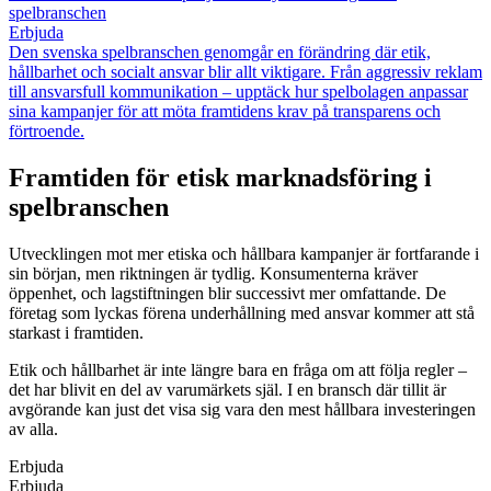
spelbranschen
Erbjuda
Den svenska spelbranschen genomgår en förändring där etik,
hållbarhet och socialt ansvar blir allt viktigare. Från aggressiv reklam
till ansvarsfull kommunikation – upptäck hur spelbolagen anpassar
sina kampanjer för att möta framtidens krav på transparens och
förtroende.
Framtiden för etisk marknadsföring i
spelbranschen
Utvecklingen mot mer etiska och hållbara kampanjer är fortfarande i
sin början, men riktningen är tydlig. Konsumenterna kräver
öppenhet, och lagstiftningen blir successivt mer omfattande. De
företag som lyckas förena underhållning med ansvar kommer att stå
starkast i framtiden.
Etik och hållbarhet är inte längre bara en fråga om att följa regler –
det har blivit en del av varumärkets själ. I en bransch där tillit är
avgörande kan just det visa sig vara den mest hållbara investeringen
av alla.
Erbjuda
Erbjuda