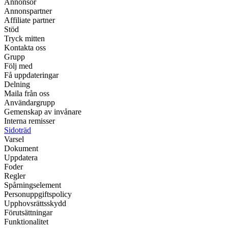
Annonsör
Annonspartner
Affiliate partner
Stöd
Tryck mitten
Kontakta oss
Grupp
Följ med
Få uppdateringar
Delning
Maila från oss
Användargrupp
Gemenskap av invånare
Interna remisser
Sidoträd
Varsel
Dokument
Uppdatera
Foder
Regler
Spårningselement
Personuppgiftspolicy
Upphovsrättsskydd
Förutsättningar
Funktionalitet