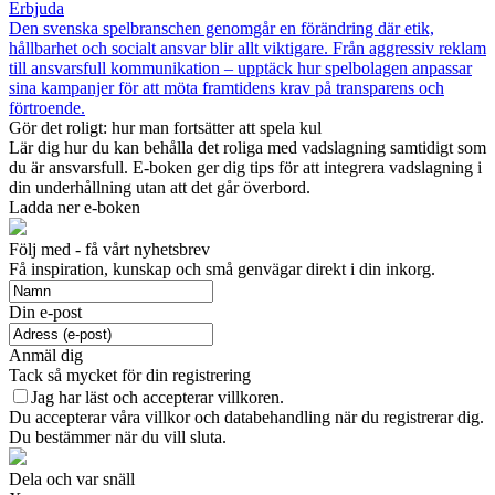
Erbjuda
Den svenska spelbranschen genomgår en förändring där etik,
hållbarhet och socialt ansvar blir allt viktigare. Från aggressiv reklam
till ansvarsfull kommunikation – upptäck hur spelbolagen anpassar
sina kampanjer för att möta framtidens krav på transparens och
förtroende.
Gör det roligt: ​​hur man fortsätter att spela kul
Lär dig hur du kan behålla det roliga med vadslagning samtidigt som
du är ansvarsfull. E-boken ger dig tips för att integrera vadslagning i
din underhållning utan att det går överbord.
Ladda ner e-boken
Följ med - få vårt nyhetsbrev
Få inspiration, kunskap och små genvägar direkt i din inkorg.
Din e-post
Anmäl dig
Tack så mycket för din registrering
Jag har läst och accepterar villkoren.
Du accepterar våra villkor och databehandling när du registrerar dig.
Du bestämmer när du vill sluta.
Dela och var snäll