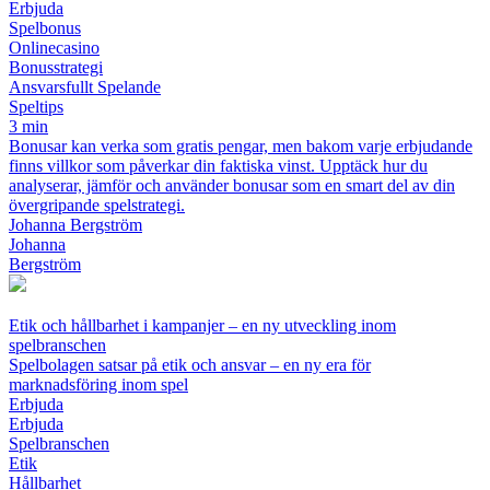
Erbjuda
Spelbonus
Onlinecasino
Bonusstrategi
Ansvarsfullt Spelande
Speltips
3 min
Bonusar kan verka som gratis pengar, men bakom varje erbjudande
finns villkor som påverkar din faktiska vinst. Upptäck hur du
analyserar, jämför och använder bonusar som en smart del av din
övergripande spelstrategi.
Johanna Bergström
Johanna
Bergström
Etik och hållbarhet i kampanjer – en ny utveckling inom
spelbranschen
Spelbolagen satsar på etik och ansvar – en ny era för
marknadsföring inom spel
Erbjuda
Erbjuda
Spelbranschen
Etik
Hållbarhet