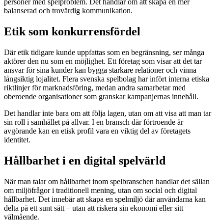
personer med spelproblem. Det handlar om att skapa en mer
balanserad och trovärdig kommunikation.
Etik som konkurrensfördel
Där etik tidigare kunde uppfattas som en begränsning, ser många
aktörer den nu som en möjlighet. Ett företag som visar att det tar
ansvar för sina kunder kan bygga starkare relationer och vinna
långsiktig lojalitet. Flera svenska spelbolag har infört interna etiska
riktlinjer för marknadsföring, medan andra samarbetar med
oberoende organisationer som granskar kampanjernas innehåll.
Det handlar inte bara om att följa lagen, utan om att visa att man tar
sin roll i samhället på allvar. I en bransch där förtroende är
avgörande kan en etisk profil vara en viktig del av företagets
identitet.
Hållbarhet i en digital spelvärld
När man talar om hållbarhet inom spelbranschen handlar det sällan
om miljöfrågor i traditionell mening, utan om social och digital
hållbarhet. Det innebär att skapa en spelmiljö där användarna kan
delta på ett sunt sätt – utan att riskera sin ekonomi eller sitt
välmående.