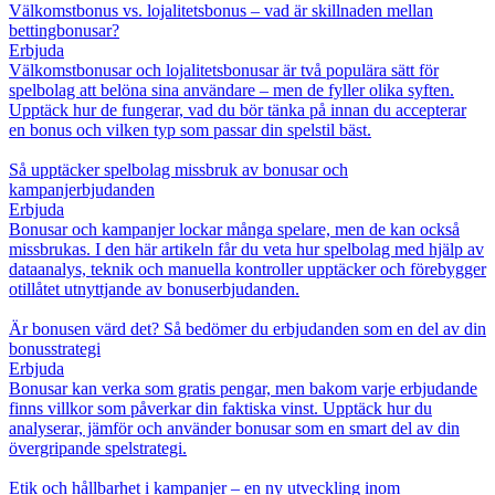
Välkomstbonus vs. lojalitetsbonus – vad är skillnaden mellan
bettingbonusar?
Erbjuda
Välkomstbonusar och lojalitetsbonusar är två populära sätt för
spelbolag att belöna sina användare – men de fyller olika syften.
Upptäck hur de fungerar, vad du bör tänka på innan du accepterar
en bonus och vilken typ som passar din spelstil bäst.
Så upptäcker spelbolag missbruk av bonusar och
kampanjerbjudanden
Erbjuda
Bonusar och kampanjer lockar många spelare, men de kan också
missbrukas. I den här artikeln får du veta hur spelbolag med hjälp av
dataanalys, teknik och manuella kontroller upptäcker och förebygger
otillåtet utnyttjande av bonuserbjudanden.
Är bonusen värd det? Så bedömer du erbjudanden som en del av din
bonusstrategi
Erbjuda
Bonusar kan verka som gratis pengar, men bakom varje erbjudande
finns villkor som påverkar din faktiska vinst. Upptäck hur du
analyserar, jämför och använder bonusar som en smart del av din
övergripande spelstrategi.
Etik och hållbarhet i kampanjer – en ny utveckling inom