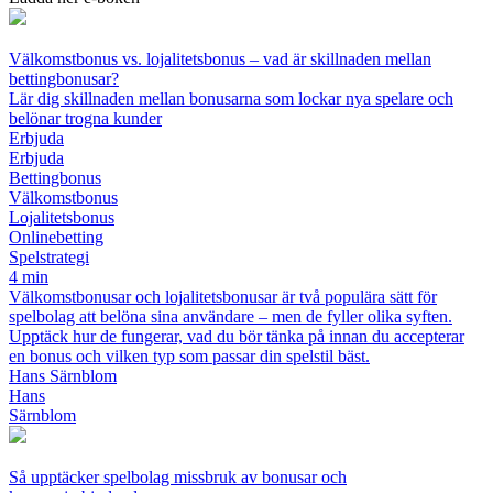
Välkomstbonus vs. lojalitetsbonus – vad är skillnaden mellan
bettingbonusar?
Lär dig skillnaden mellan bonusarna som lockar nya spelare och
belönar trogna kunder
Erbjuda
Erbjuda
Bettingbonus
Välkomstbonus
Lojalitetsbonus
Onlinebetting
Spelstrategi
4 min
Välkomstbonusar och lojalitetsbonusar är två populära sätt för
spelbolag att belöna sina användare – men de fyller olika syften.
Upptäck hur de fungerar, vad du bör tänka på innan du accepterar
en bonus och vilken typ som passar din spelstil bäst.
Hans Särnblom
Hans
Särnblom
Så upptäcker spelbolag missbruk av bonusar och