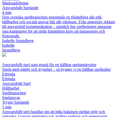
Marknadsföring
Ansvarsfullt Spelande
4 min
Den svenska spelbranschen genomgår en förändring där etik,
hållbarhet och socialt ansvar blir allt viktigare. Från aggressiv reklam
till ansvarsfull kommunikation – upptäck hur spelbolagen anpassar
sina kampanjer för att möta framtidens krav på transparens och
förtroende.
Isabelle Strandberg
Isabelle
Strandberg
Ansvarsfullt spel som grund för en hållbar spelupplevelse
Spela med glädje och trygghet – så bygger vi en hållbar spelkultur
Erbjuda
Erbjuda
Ansvarsfullt Spel
Hållbarhet
Spelbranschen
Spelansvar
Tryggt Spelande
5 min
Ansvarsfullt spel handlar om att hitta balansen mellan nöje och
omtanke. Genom medvetna val, tydliga verktyg och gemensamt