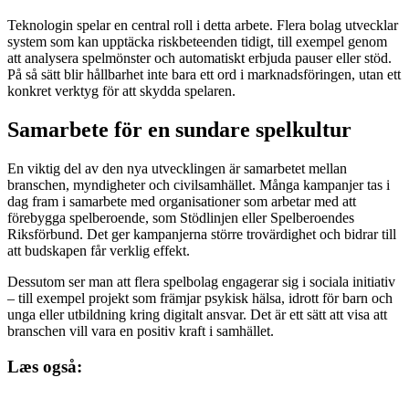
Teknologin spelar en central roll i detta arbete. Flera bolag utvecklar
system som kan upptäcka riskbeteenden tidigt, till exempel genom
att analysera spelmönster och automatiskt erbjuda pauser eller stöd.
På så sätt blir hållbarhet inte bara ett ord i marknadsföringen, utan ett
konkret verktyg för att skydda spelaren.
Samarbete för en sundare spelkultur
En viktig del av den nya utvecklingen är samarbetet mellan
branschen, myndigheter och civilsamhället. Många kampanjer tas i
dag fram i samarbete med organisationer som arbetar med att
förebygga spelberoende, som Stödlinjen eller Spelberoendes
Riksförbund. Det ger kampanjerna större trovärdighet och bidrar till
att budskapen får verklig effekt.
Dessutom ser man att flera spelbolag engagerar sig i sociala initiativ
– till exempel projekt som främjar psykisk hälsa, idrott för barn och
unga eller utbildning kring digitalt ansvar. Det är ett sätt att visa att
branschen vill vara en positiv kraft i samhället.
Læs også: