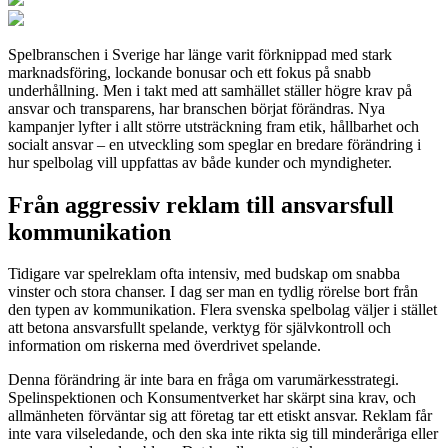
Spelbranschen i Sverige har länge varit förknippad med stark
marknadsföring, lockande bonusar och ett fokus på snabb
underhållning. Men i takt med att samhället ställer högre krav på
ansvar och transparens, har branschen börjat förändras. Nya
kampanjer lyfter i allt större utsträckning fram etik, hållbarhet och
socialt ansvar – en utveckling som speglar en bredare förändring i
hur spelbolag vill uppfattas av både kunder och myndigheter.
Från aggressiv reklam till ansvarsfull
kommunikation
Tidigare var spelreklam ofta intensiv, med budskap om snabba
vinster och stora chanser. I dag ser man en tydlig rörelse bort från
den typen av kommunikation. Flera svenska spelbolag väljer i stället
att betona ansvarsfullt spelande, verktyg för självkontroll och
information om riskerna med överdrivet spelande.
Denna förändring är inte bara en fråga om varumärkesstrategi.
Spelinspektionen och Konsumentverket har skärpt sina krav, och
allmänheten förväntar sig att företag tar ett etiskt ansvar. Reklam får
inte vara vilseledande, och den ska inte rikta sig till minderåriga eller