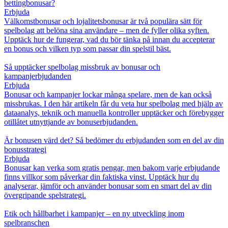
bettingbonusar?
Erbjuda
Välkomstbonusar och lojalitetsbonusar är två populära sätt för
spelbolag att belöna sina användare – men de fyller olika syften.
Upptäck hur de fungerar, vad du bör tänka på innan du accepterar
en bonus och vilken typ som passar din spelstil bäst.
Så upptäcker spelbolag missbruk av bonusar och
kampanjerbjudanden
Erbjuda
Bonusar och kampanjer lockar många spelare, men de kan också
missbrukas. I den här artikeln får du veta hur spelbolag med hjälp av
dataanalys, teknik och manuella kontroller upptäcker och förebygger
otillåtet utnyttjande av bonuserbjudanden.
Är bonusen värd det? Så bedömer du erbjudanden som en del av din
bonusstrategi
Erbjuda
Bonusar kan verka som gratis pengar, men bakom varje erbjudande
finns villkor som påverkar din faktiska vinst. Upptäck hur du
analyserar, jämför och använder bonusar som en smart del av din
övergripande spelstrategi.
Etik och hållbarhet i kampanjer – en ny utveckling inom
spelbranschen