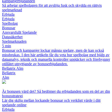
kampanjerbjudanden
Så arbetar spelbolagen för att avslöja fusk och skydda en rättvis
spelmarknad
Erbjuda
Erbjuda
Spelbolag
Bonusar
Ansvarsfullt Spelande
Datasäkerhet
Spelmarknaden
5 min
Bonusar och kampanjer lockar många spelare, men de kan också
missbrukas. I den här artikeln får du veta hur spelbolag med hjälp av
dataanalys, teknik och manuella kontroller upptäcker och förebygger
otillåtet utnyttjande av bonuserbjudanden.
Bellatrix Alm
Bellatrix
Alm
Är bonusen värd det? Så bedömer du erbjudanden som en del av din
bonusstrategi
Lär dig skilja mellan lockande bonusar och verkligt värde i ditt
spelande online
Erbjuda