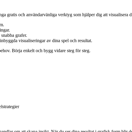
ga gratis och användarvänliga verktyg som hjälper dig att visualisera d
am.
ingar.
r snabba grafer.
byggda visualiseringar av dina spel och resultat.
 behov. Börja enkelt och bygg vidare steg för steg.
lstrategier
andlar om att skapa insikt. När du ser dina resultat i grafisk form blir de