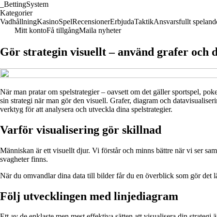
_
BettingSystem
Kategorier
Vadhållning
Kasino
Spel
Recensioner
Erbjuda
Taktik
Ansvarsfullt speland
Mitt konto
Få tillgång
Maila nyheter
Gör strategin visuellt – använd grafer och d
När man pratar om spelstrategier – oavsett om det gäller sportspel, poke
sin strategi när man gör den visuell. Grafer, diagram och datavisualiseri
verktyg för att analysera och utveckla dina spelstrategier.
Varför visualisering gör skillnad
Människan är ett visuellt djur. Vi förstår och minns bättre när vi ser sam
svagheter finns.
När du omvandlar dina data till bilder får du en överblick som gör det lät
Följ utvecklingen med linjediagram
Ett av de enklaste men mest effektiva sätten att visualisera din strategi 