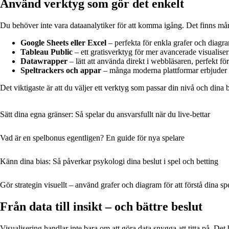
Använd verktyg som gör det enkelt
Du behöver inte vara dataanalytiker för att komma igång. Det finns mån
Google Sheets eller Excel
– perfekta för enkla grafer och diagr
Tableau Public
– ett gratisverktyg för mer avancerade visualiser
Datawrapper
– lätt att använda direkt i webbläsaren, perfekt fö
Speltrackers och appar
– många moderna plattformar erbjuder in
Det viktigaste är att du väljer ett verktyg som passar din nivå och dina
Sätt dina egna gränser: Så spelar du ansvarsfullt när du live-bettar
Vad är en spelbonus egentligen? En guide för nya spelare
Känn dina bias: Så påverkar psykologi dina beslut i spel och betting
Gör strategin visuellt – använd grafer och diagram för att förstå dina spe
Från data till insikt – och bättre beslut
Visualisering handlar inte bara om att göra data snygga att titta på. Det h