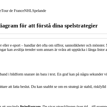
e
Tour de France
NHL
Spelande
iagram för att förstå dina spelstrategier
r eller e-sport – handlar det ofta om siffror, sannolikheter och mönster
ngar kan avslöja trender som annars är svåra att upptäcka i långa listor a
band i bildform snarare än bara i text. En graf kan på några sekunder visa
tare att fatta beslut. Du kan snabbt se om en strategi är stabil, riskfylld
är att använda
linjediagram
. De visar utvecklingen över tid – till exemp