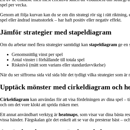
spel per vecka.
Genom att följa kurvan kan du se om din strategi rör sig i rätt riktning, 
spel eller ändrad insatsstorlek – har haft positiv eller negativ effekt.
Jämför strategier med stapeldiagram
Om du arbetar med flera strategier samtidigt kan
stapeldiagram
ge en s
Genomsnittlig vinst per spel
Antal vinster i förhållande till totala spel
Risknivå (mätt som varians eller standardavvikelse)
När du ser siffrorna sida vid sida blir det tydligt vilka strategier som ä
Upptäck mönster med cirkeldiagram och h
Cirkeldiagram
kan användas för att visa fördelningen av dina spel – ti
och om det vore klokt att sprida risken mer.
Ett annat användbart verktyg är
heatmaps
, som visar var dina bästa re
vissa händer. Färgskalan gör det enkelt att se var du presterar bäst – oc