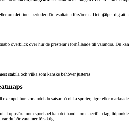
eller om det finns perioder där resultaten försämras. Det hjälper dig att 
nabb överblick över hur de presterar i förhållande till varandra. Du kan
r mest stabila och vilka som kanske behöver justeras.
eatmaps
ll exempel hur stor andel du satsar på olika sporter, ligor eller markna
sultat uppstår. Inom sportspel kan det handla om specifika lag, tidpunkter
h var du bör vara mer försiktig.