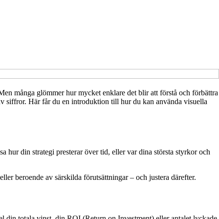
. Men många glömmer hur mycket enklare det blir att förstå och förbättra
v siffror. Här får du en introduktion till hur du kan använda visuella
 hur din strategi presterar över tid, eller var dina största styrkor och
 eller beroende av särskilda förutsättningar – och justera därefter.
el din totala vinst, din ROI (Return on Investment) eller antalet lyckade