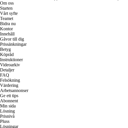
Om oss
Starten
Vårt syfte
Teamet
Bidra nu
Kontor
Innehåll
Gåvor till dig
Prissänkningar
Betyg
Köpråd
Instruktioner
Videoarkiv
Detaljer
FAQ
Felsökning
Värdering
Arbetsannonser
Ge ett tips
Abonnent
Min sida
Lösning
Prisnivå
Pluss
Lösningar