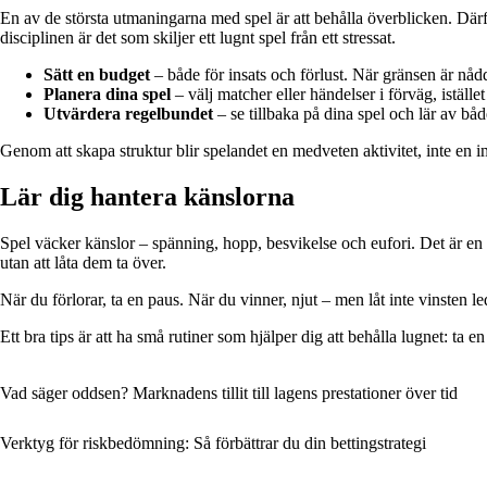
En av de största utmaningarna med spel är att behålla överblicken. Därfö
disciplinen är det som skiljer ett lugnt spel från ett stressat.
Sätt en budget
– både för insats och förlust. När gränsen är nådd
Planera dina spel
– välj matcher eller händelser i förväg, istället
Utvärdera regelbundet
– se tillbaka på dina spel och lär av b
Genom att skapa struktur blir spelandet en medveten aktivitet, inte en i
Lär dig hantera känslorna
Spel väcker känslor – spänning, hopp, besvikelse och eufori. Det är en 
utan att låta dem ta över.
När du förlorar, ta en paus. När du vinner, njut – men låt inte vinsten l
Ett bra tips är att ha små rutiner som hjälper dig att behålla lugnet: ta
Vad säger oddsen? Marknadens tillit till lagens prestationer över tid
Verktyg för riskbedömning: Så förbättrar du din bettingstrategi