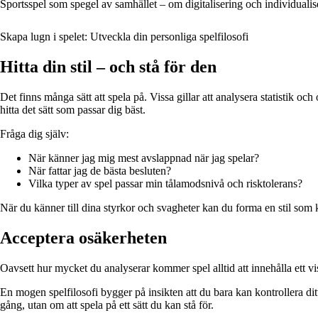
Sportsspel som spegel av samhället – om digitalisering och individualis
Skapa lugn i spelet: Utveckla din personliga spelfilosofi
Hitta din stil – och stå för den
Det finns många sätt att spela på. Vissa gillar att analysera statistik o
hitta det sätt som passar dig bäst.
Fråga dig själv:
När känner jag mig mest avslappnad när jag spelar?
När fattar jag de bästa besluten?
Vilka typer av spel passar min tålamodsnivå och risktolerans?
När du känner till dina styrkor och svagheter kan du forma en stil som k
Acceptera osäkerheten
Oavsett hur mycket du analyserar kommer spel alltid att innehålla ett vis
En mogen spelfilosofi bygger på insikten att du bara kan kontrollera dit
gång, utan om att spela på ett sätt du kan stå för.