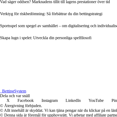
Vad säger oddsen? Marknadens tillit till lagens prestationer över tid
Verktyg för riskbedömning: Så förbättrar du din bettingstrategi
Sportsspel som spegel av samhället – om digitalisering och individualis
Skapa lugn i spelet: Utveckla din personliga spelfilosofi
_
BettingSystem
Dela och var snäll
X
Facebook
Instagram
LinkedIn
YouTube
Pin
© Återgivning förbjuden.
© Allt innehåll är skyddat. Vi kan tjäna pengar när du klickar på en län
© Denna sida är föremål för upphovsrätt. Vi arbetar med affiliate partner