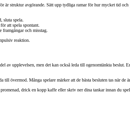
r är struktur avgörande. Sätt upp tydliga ramar för hur mycket tid och pe
, sluta spela.
 för att spela spontant.
åde framgångar och misstag.
mpulsiv reaktion.
del av upplevelsen, men det kan också leda till ogenomtänkta beslut. En
eda till övermod. Många spelare märker att de bästa besluten tas när de ä
 en promenad, drick en kopp kaffe eller skriv ner dina tankar innan du spe