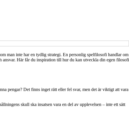
 om man inte har en tydlig strategi. En personlig spelfilosofi handlar om
h ansvar. Här får du inspiration till hur du kan utveckla din egen filosofi
inna pengar? Det finns inget rätt eller fel svar, men det är viktigt att vara
llningens skull ska insatsen vara en del av upplevelsen – inte ett sätt