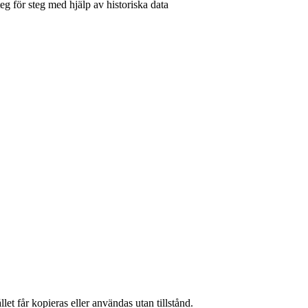
g för steg med hjälp av historiska data
et får kopieras eller användas utan tillstånd.